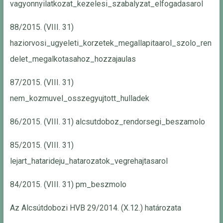
vagyonnyilatkozat_kezelesi_szabalyzat_elfogadasarol
88/2015. (VIII. 31)
haziorvosi_ugyeleti_korzetek_megallapitaarol_szolo_ren
delet_megalkotasahoz_hozzajaulas
87/2015. (VIII. 31)
nem_kozmuvel_osszegyujtott_hulladek
86/2015. (VIII. 31) alcsutdoboz_rendorsegi_beszamolo
85/2015. (VIII. 31)
lejart_hatarideju_hatarozatok_vegrehajtasarol
84/2015. (VIII. 31) pm_beszmolo
Az Alcsútdobozi HVB 29/2014. (X.12.) határozata