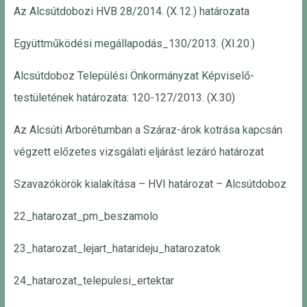
Az Alcsútdobozi HVB 28/2014. (X.12.) határozata
Együttműködési megállapodás_130/2013. (XI.20.)
Alcsútdoboz Települési Önkormányzat Képviselő-
testületének határozata: 120-127/2013. (X.30)
Az Alcsúti Arborétumban a Száraz-árok kotrása kapcsán
végzett előzetes vizsgálati eljárást lezáró határozat
Szavazókörök kialakítása – HVI határozat – Alcsútdoboz
22_hatarozat_pm_beszamolo
23_hatarozat_lejart_hatarideju_hatarozatok
24_hatarozat_telepulesi_ertektar