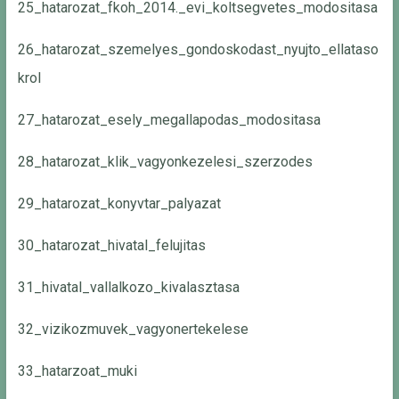
25_hatarozat_fkoh_2014._evi_koltsegvetes_modositasa
26_hatarozat_szemelyes_gondoskodast_nyujto_ellataso
krol
27_hatarozat_esely_megallapodas_modositasa
28_hatarozat_klik_vagyonkezelesi_szerzodes
29_hatarozat_konyvtar_palyazat
30_hatarozat_hivatal_felujitas
31_hivatal_vallalkozo_kivalasztasa
32_vizikozmuvek_vagyonertekelese
33_hatarzoat_muki