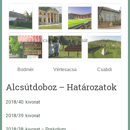
Óbarok
Alcsútdobo
Felcsút
Tabajd
z
Bodmér
Vértesacsa
Csabdi
Alcsútdoboz – Határozatok
2018/40. kivonat
2018/39. kivonat
2018/38. kivonat – Preludium