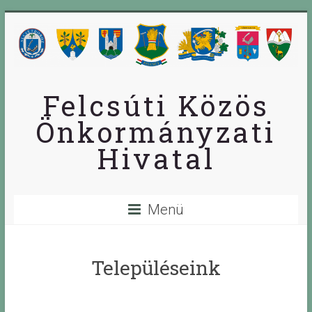
Skip
to
content
Felcsúti Közös
Önkormányzati
Hivatal
Menü
Településeink