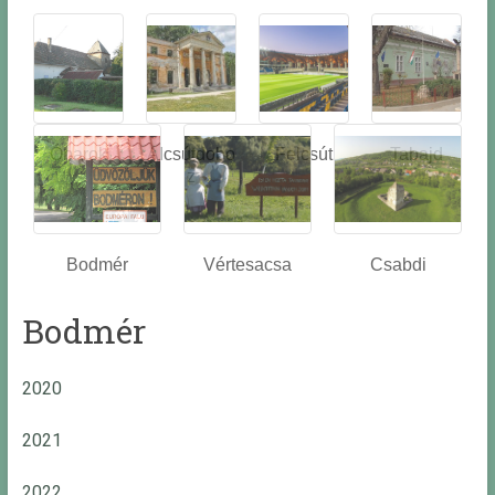
Óbarok
Alcsútdobo
Felcsút
Tabajd
z
Bodmér
Vértesacsa
Csabdi
Bodmér
2020
2021
2022