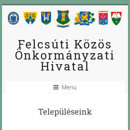
Skip
to
content
Felcsúti Közös
Önkormányzati
Hivatal
Menü
Településeink