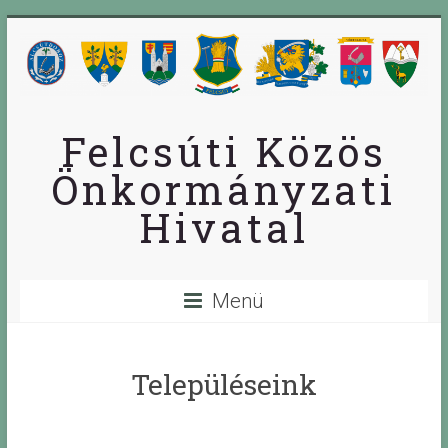
Skip
to
content
Felcsúti Közös
Önkormányzati
Hivatal
Menü
Településeink