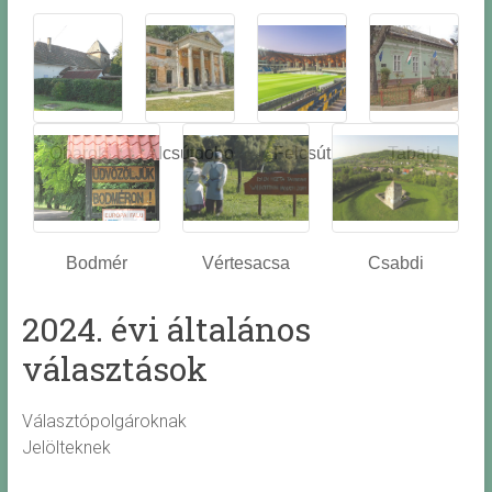
Óbarok
Alcsútdobo
Felcsút
Tabajd
z
Bodmér
Vértesacsa
Csabdi
2024. évi általános
választások
Választópolgároknak
Jelölteknek