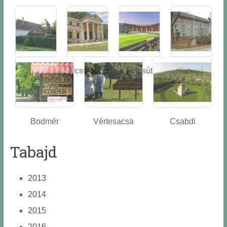
Óbarok
Alcsútdobo
Felcsút
Tabajd
z
Bodmér
Vértesacsa
Csabdi
Tabajd
2013
2014
2015
2016