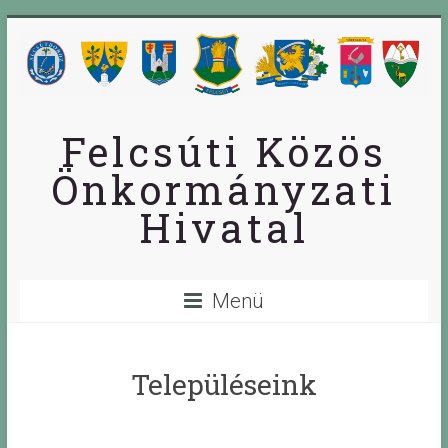
Skip
to
content
Felcsúti Közös
Önkormányzati
Hivatal
Menü
Településeink