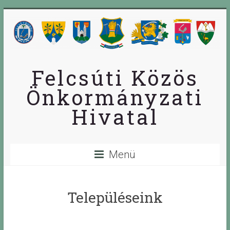
Skip
to
content
Felcsúti Közös
Önkormányzati
Hivatal
Menü
Településeink