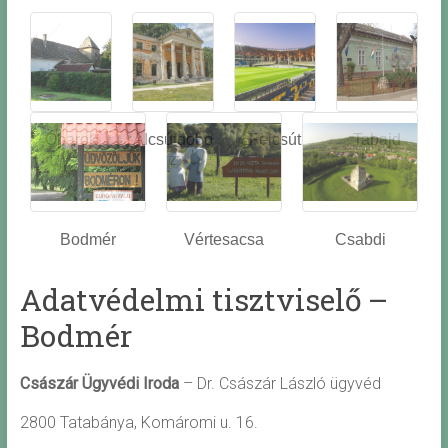
Óbarok
Alcsútdobo
Felcsút
Tabajd
z
Bodmér
Vértesacsa
Csabdi
Adatvédelmi tisztviselő –
Bodmér
Császár Ügyvédi Iroda
– Dr. Császár László ügyvéd
2800 Tatabánya, Komáromi u. 16.