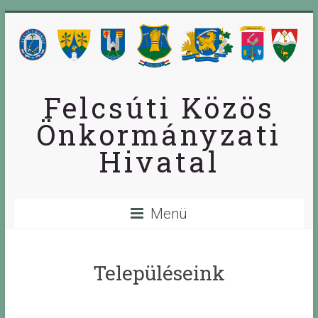
Skip
to
content
Felcsúti Közös
Önkormányzati
Hivatal
Menü
Településeink