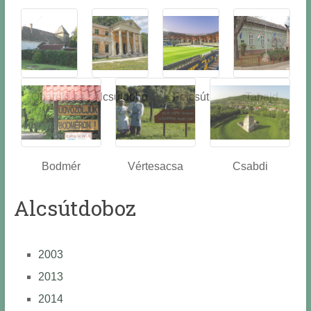
Óbarok
Alcsútdobo
Felcsút
Tabajd
z
Bodmér
Vértesacsa
Csabdi
Alcsútdoboz
2003
2013
2014