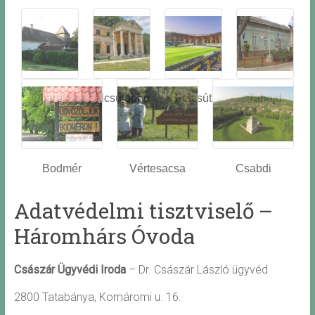
Óbarok
Alcsútdobo
Felcsút
Tabajd
z
Bodmér
Vértesacsa
Csabdi
Adatvédelmi tisztviselő –
Háromhárs Óvoda
Császár Ügyvédi Iroda
– Dr. Császár László ügyvéd
2800 Tatabánya, Komáromi u. 16.