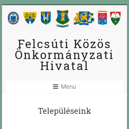
Skip
to
content
Felcsúti Közös
Önkormányzati
Hivatal
Menü
Településeink