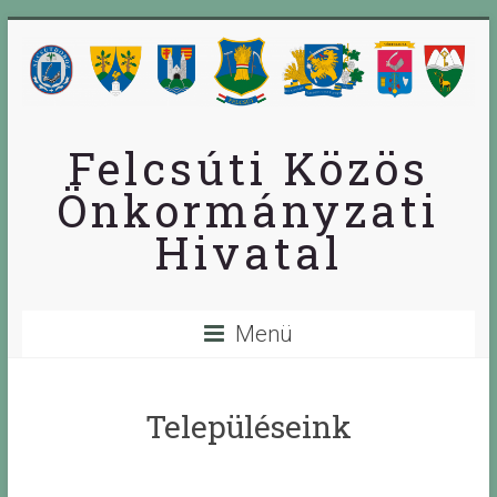
Skip
to
content
Felcsúti Közös
Önkormányzati
Hivatal
Menü
Településeink