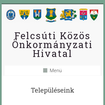
Skip
to
content
Felcsúti Közös
Önkormányzati
Hivatal
Menü
Településeink