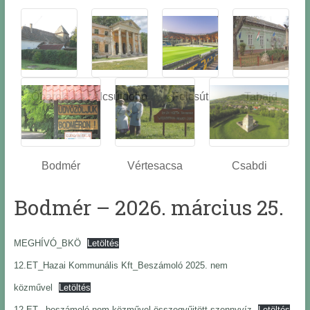
Óbarok
Alcsútdobo
Felcsút
Tabajd
z
Bodmér
Vértesacsa
Csabdi
Bodmér – 2026. március 25.
MEGHÍVÓ_BKÖ
Letöltés
12.ET_Hazai Kommunális Kft_Beszámoló 2025. nem
közművel
Letöltés
12.ET _beszámoló nem közművel összegyűjtött szennyvíz
Letöltés