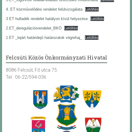
4. ET közművelődési rendelet felülvizsgálata
Letöltés
3 ET hulladék rendelet hatályon kívül helyezése
Letöltés
2.ET_deregulációsrendelet_BKÖ
Letöltés
1.ET _lejárt határidejű határozatok végrehaj_
Letöltés
Felcsúti Közös Önkormányzati Hivatal
8086 Felcsút, Fő utca 75.
Tel.: 06-22/594-036