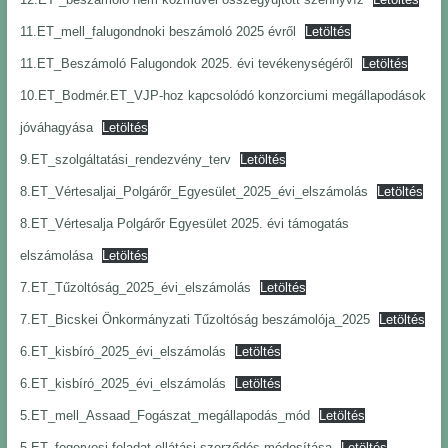
11.ET_mell_falugondnoki beszámoló 2025 évről
Letöltés
11.ET_Beszámoló Falugondok 2025. évi tevékenységéről
Letöltés
10.ET_Bodmér.ET_VJP-hoz kapcsolódó konzorciumi megállapodások
jóváhagyása
Letöltés
9.ET_szolgáltatási_rendezvény_terv
Letöltés
8.ET_Vértesaljai_Polgárőr_Egyesület_2025_évi_elszámolás
Letöltés
8.ET_Vértesalja Polgárőr Egyesület 2025. évi támogatás
elszámolása
Letöltés
7.ET_Tűzoltóság_2025_évi_elszámolás
Letöltés
7.ET_Bicskei Önkormányzati Tűzoltóság beszámolója_2025
Letöltés
6.ET_kisbíró_2025_évi_elszámolás
Letöltés
6.ET_kisbíró_2025_évi_elszámolás
Letöltés
5.ET_mell_Assaad_Fogászat_megállapodás_mód
Letöltés
5.ET_fogorvosi feladat-ellátási szerződés módosítása
Letöltés