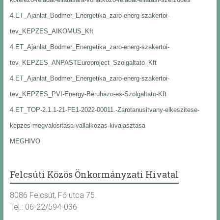
4.ET_Ajanlat_Bodmer_Energetika_zaro-energ-szakertoi-
tev_KEPZES_AIKOMUS_Kft
4.ET_Ajanlat_Bodmer_Energetika_zaro-energ-szakertoi-
tev_KEPZES_ANPASTEuroproject_Szolgaltato_Kft
4.ET_Ajanlat_Bodmer_Energetika_zaro-energ-szakertoi-
tev_KEPZES_PVI-Energy-Beruhazo-es-Szolgaltato-Kft
4.ET_TOP-2.1.1-21-FE1-2022-00011.-Zarotanusitvany-elkeszitese-
kepzes-megvalositasa-vallalkozas-kivalasztasa
MEGHIVO
Felcsúti Közös Önkormányzati Hivatal
8086 Felcsút, Fő utca 75.
Tel.: 06-22/594-036