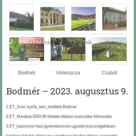
Óbarok
Alcsútdobo
Felcsút
Tabajd
z
Bodmér
Vértesacsa
Csabdi
Bodmér – 2023. augusztus 9.
1.ET_Szoc.tuzifa_tam_rendelet-Bodmer
2.ET_Mandula-2002-Bt-feladat-ellatasi-szerzodes-felmondas
3.ET_haziorvosi-hazi-gyermekorvosi-ugyeleti-kozszolgaltatasi-
kotelezo-feladat-ellatasara-vonatkozo-feladat-ellatasi-szerzodes