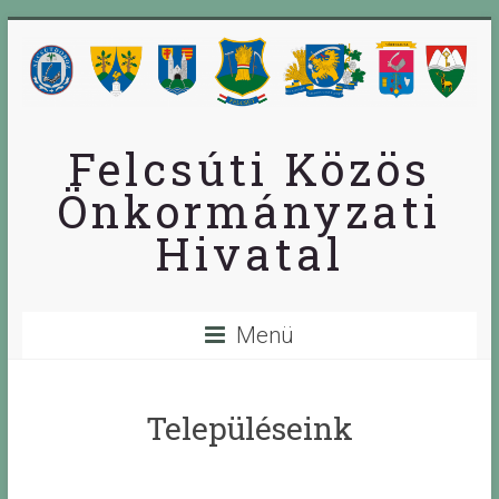
Skip
to
content
Felcsúti Közös
Önkormányzati
Hivatal
Menü
Településeink