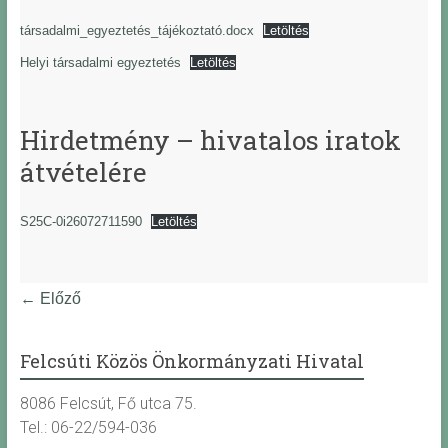
társadalmi_egyeztetés_tájékoztató.docx
Letöltés
Helyi társadalmi egyeztetés
Letöltés
Hirdetmény – hivatalos iratok
átvételére
S25C-0i26072711590
Letöltés
← Előző
Felcsúti Közös Önkormányzati Hivatal
8086 Felcsút, Fő utca 75.
Tel.: 06-22/594-036