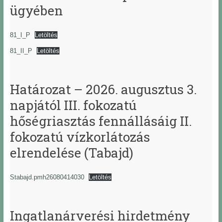
ügyében
81_I_P
Letöltés
81_II_P
Letöltés
Határozat – 2026. augusztus 3.
napjától III. fokozatú
hőségriasztás fennállásáig II.
fokozatú vízkorlátozás
elrendelése (Tabajd)
Stabajd.pmh26080414030
Letöltés
Ingatlanárverési hirdetmény