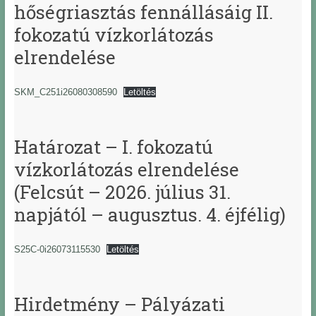
hőségriasztás fennállásáig II.
fokozatú vízkorlátozás
elrendelése
SKM_C251i26080308590
Letöltés
Határozat – I. fokozatú
vízkorlátozás elrendelése
(Felcsút – 2026. július 31.
napjától – augusztus. 4. éjfélig)
S25C-0i26073115530
Letöltés
Hirdetmény – Pályázati