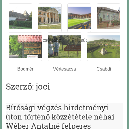
Óbarok
Alcsútdobo
Felcsút
Tabajd
z
Bodmér
Vértesacsa
Csabdi
Szerző:
joci
Bírósági végzés hirdetményi
úton történő közzététele néhai
Wéber Antalné felperes