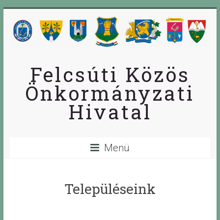
Skip
to
content
Felcsúti Közös
Önkormányzati
Hivatal
Menü
Településeink