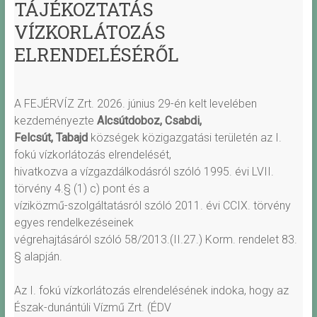
TÁJÉKOZTATÁS
VÍZKORLÁTOZÁS
ELRENDELÉSÉRŐL
A FEJÉRVÍZ Zrt. 2026. június 29-én kelt levelében
kezdeményezte
Alcsútdoboz, Csabdi,
Felcsút, Tabajd
községek közigazgatási területén az I.
fokú vízkorlátozás elrendelését,
hivatkozva a vízgazdálkodásról szóló 1995. évi LVII.
törvény 4.§ (1) c) pont és a
víziközmű-szolgáltatásról szóló 2011. évi CCIX. törvény
egyes rendelkezéseinek
végrehajtásáról szóló 58/2013.(II.27.) Korm. rendelet 83.
§ alapján.
Az I. fokú vízkorlátozás elrendelésének indoka, hogy az
Észak-dunántúli Vízmű Zrt. (ÉDV