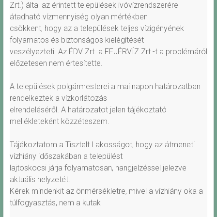
Zrt.) által az érintett települések ivóvízrendszerére
átadható vízmennyiség olyan mértékben
csökkent, hogy az a települések teljes vízigényének
folyamatos és biztonságos kielégítését
veszélyezteti. Az ÉDV Zrt. a FEJÉRVÍZ Zrt.-t a problémáról
előzetesen nem értesítette.
A települések polgármesterei a mai napon határozatban
rendelkeztek a vízkorlátozás
elrendeléséről. A határozatot jelen tájékoztató
mellékleteként közzéteszem.
Tájékoztatom a Tisztelt Lakosságot, hogy az átmeneti
vízhiány időszakában a települést
lajtoskocsi járja folyamatosan, hangjelzéssel jelezve
aktuális helyzetét.
Kérek mindenkit az önmérsékletre, mivel a vízhiány oka a
túlfogyasztás, nem a kutak