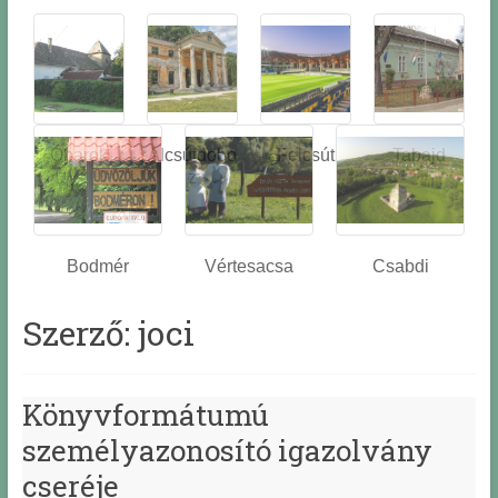
Óbarok
Alcsútdobo
Felcsút
Tabajd
z
Bodmér
Vértesacsa
Csabdi
Szerző:
joci
Könyvformátumú
személyazonosító igazolvány
cseréje