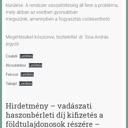
kiürülése. A rendszer visszatöltéséig áll fenn a probléma,
mely abban az esetben gyorsabban
megszűnik, amennyiben a fogyasztás csökkenthető.
Megértésüket köszönve, tisztelettel: dr. Sisa András
jegyző
Csabdi
Letöltés
Alcsutdoboz
Letöltés
Felcsut
Letöltés
Tabajd
Letöltés
Hirdetmény – vadászati
haszonbérleti díj kifizetés a
földtulajdonosok részére –