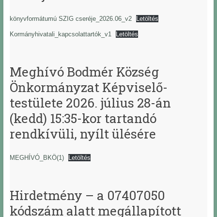
könyvformátumú SZIG cseréje_2026.06_v2
Letöltés
Kormányhivatali_kapcsolattartók_v1
Letöltés
Meghívó Bodmér Község
Önkormányzat Képviselő-
testülete 2026. július 28-án
(kedd) 15:35-kor tartandó
rendkívüli, nyílt ülésére
MEGHÍVÓ_BKÖ(1)
Letöltés
Hirdetmény – a 07407050
kódszám alatt megállapított