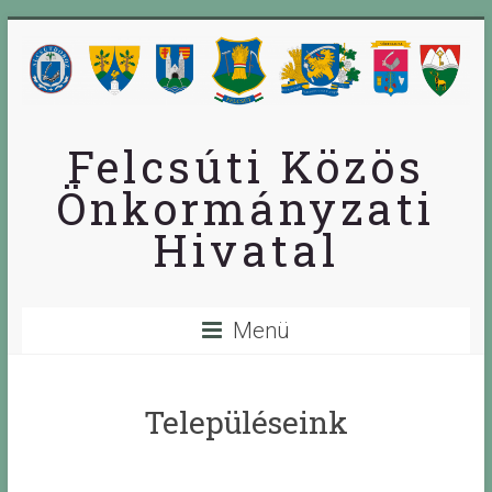
Skip
to
content
Felcsúti Közös
Önkormányzati
Hivatal
Menü
Településeink