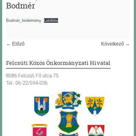
Bodmér
Bodmér_hirdetmény
Letöltés
← Előző
Következő →
Felcsúti Közös Önkormányzati Hivatal
8086 Felcsút, Fő utca 75.
Tel.: 06-22/594-036