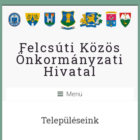
Skip
to
content
Felcsúti Közös
Önkormányzati
Hivatal
Menü
Településeink