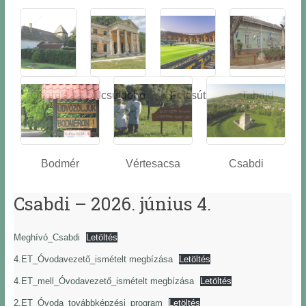
Óbarok
Alcsútdobo
Felcsút
Tabajd
z
Bodmér
Vértesacsa
Csabdi
Csabdi – 2026. június 4.
Meghívó_Csabdi
Letöltés
4.ET_Óvodavezető_ismételt megbízása
Letöltés
4.ET_mell_Óvodavezető_ismételt megbízása
Letöltés
2.ET_Óvoda_továbbképzési_program
Letöltés