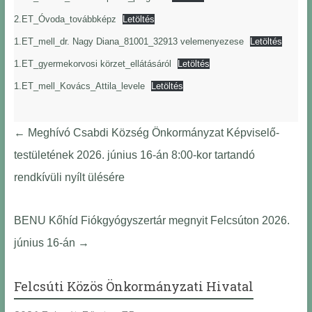
2.ET_Óvoda_továbbképz
Letöltés
1.ET_mell_dr. Nagy Diana_81001_32913 velemenyezese
Letöltés
1.ET_gyermekorvosi körzet_ellátásáról
Letöltés
1.ET_mell_Kovács_Attila_levele
Letöltés
←
Meghívó Csabdi Község Önkormányzat Képviselő-
testületének 2026. június 16-án 8:00-kor tartandó
rendkívüli nyílt ülésére
BENU Kőhíd Fiókgyógyszertár megnyit Felcsúton 2026.
június 16-án
→
Felcsúti Közös Önkormányzati Hivatal