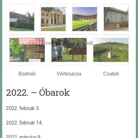
Óbarok
Alcsútdobo
Felcsút
Tabajd
z
Bodmér
Vértesacsa
Csabdi
2022. – Óbarok
2022. február 3.
2022. február 14.
2022. március 9.