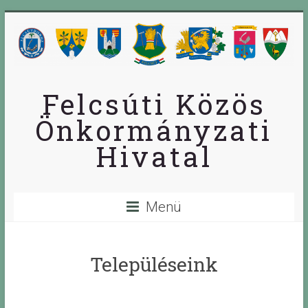
Skip
to
content
Felcsúti Közös
Önkormányzati
Hivatal
Menü
Településeink