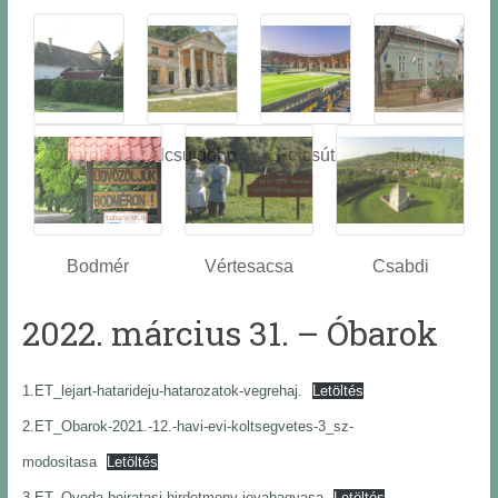
Óbarok
Alcsútdobo
Felcsút
Tabajd
z
Bodmér
Vértesacsa
Csabdi
2022. március 31. – Óbarok
1.ET_lejart-hatarideju-hatarozatok-vegrehaj.
Letöltés
2.ET_Obarok-2021.-12.-havi-evi-koltsegvetes-3_sz-
modositasa
Letöltés
3.ET_Ovoda-beiratasi-hirdetmeny-jovahagyasa
Letöltés