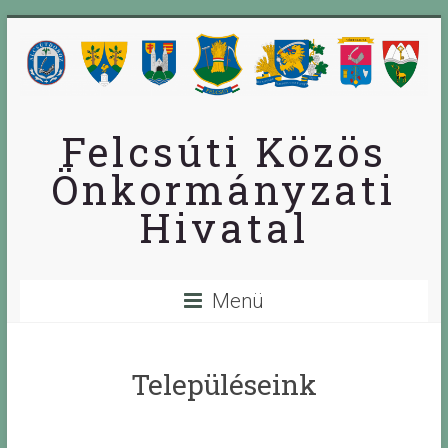
Skip
to
content
Felcsúti Közös
Önkormányzati
Hivatal
Menü
Településeink