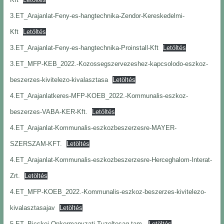
3.ET_Arajanlat-Feny-es-hangtechnika-Zendor-Kereskedelmi-
Kft
Letöltés
3.ET_Arajanlat-Feny-es-hangtechnika-Proinstall-Kft
Letöltés
3.ET_MFP-KEB_2022.-Kozossegszervezeshez-kapcsolodo-eszkoz-
beszerzes-kivitelezo-kivalasztasa
Letöltés
4.ET_Arajanlatkeres-MFP-KOEB_2022.-Kommunalis-eszkoz-
beszerzes-VABA-KER-Kft.
Letöltés
4.ET_Arajanlat-Kommunalis-eszkozbeszerzesre-MAYER-
SZERSZAM-KFT.
Letöltés
4.ET_Arajanlat-Kommunalis-eszkozbeszerzesre-Herceghalom-Interat-
Zrt.
Letöltés
4.ET_MFP-KOEB_2022.-Kommunalis-eszkoz-beszerzes-kivitelezo-
kivalasztasajav
Letöltés
5.ET_Bicskei-Onkormanyzati-Tuzoltosag-tam.
Letöltés