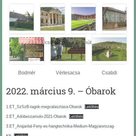
Óbarok
Alcsútdobo
Felcsút
Tabajd
z
Bodmér
Vértesacsa
Csabdi
2022. március 9. – Óbarok
1.ET_SzSzB-tagok-megvalasztasa-Obarok
Letöltés
2.ET_Adobeszamolo-2021-Obarok
Letöltés
3.ET_Arajanlat-Feny-es-hangtechnika-Medium-Magyarorszag-
Kft
Letöltés