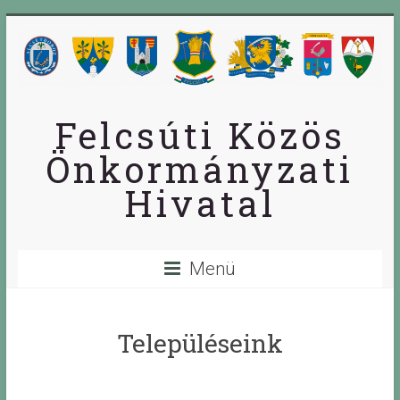
Skip
to
content
Felcsúti Közös
Önkormányzati
Hivatal
Menü
Településeink