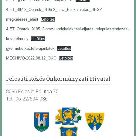
4.ET_897-2_Obarok_9195-2_hrsz_telekalakitas_HESZ-
megkereses_alairt
Letöltés
4.ET_Obarok_9195_2-hrsz-u-telekalakitasi-eljaras_telepulesrendezesi-
kovetelmeny
Letöltés
gyermeketkeztete-ajanlatok
Letöltés
MEGHIVO-2022.08.12_OKO
Letöltés
Felcsúti Közös Önkormányzati Hivatal
8086 Felcsút, Fő utca 75.
Tel.: 06-22/594-036