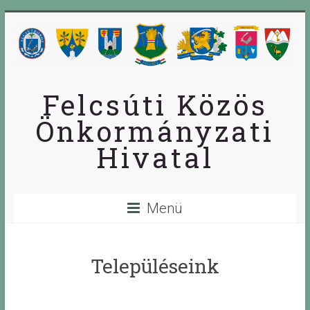
Skip
to
content
Felcsúti Közös
Önkormányzati
Hivatal
Menü
Településeink