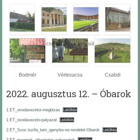
Óbarok
Alcsútdobo
Felcsút
Tabajd
z
Bodmér
Vértesacsa
Csabdi
2022. augusztus 12. – Óbarok
1.ET_ovodavezetoi-megbizas
Letöltés
1.ET_ovodavezeto-palyazat
Letöltés
2.ET_Szoc.tuzifa_tam_igenyles-es-rendelet-Obarok
Letöltés
3.ET_gyermek_etkeztetes-palyazatok
Letöltés