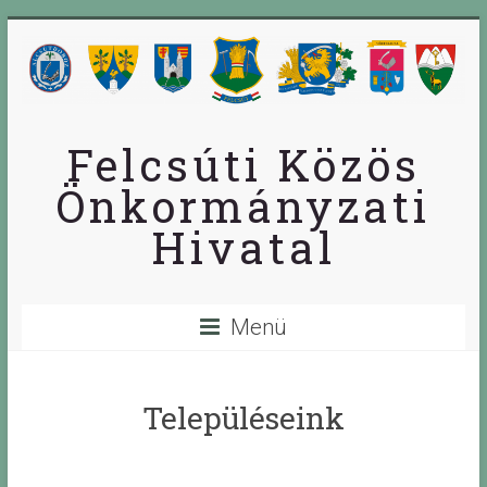
Skip
to
content
Felcsúti Közös
Önkormányzati
Hivatal
Menü
Településeink