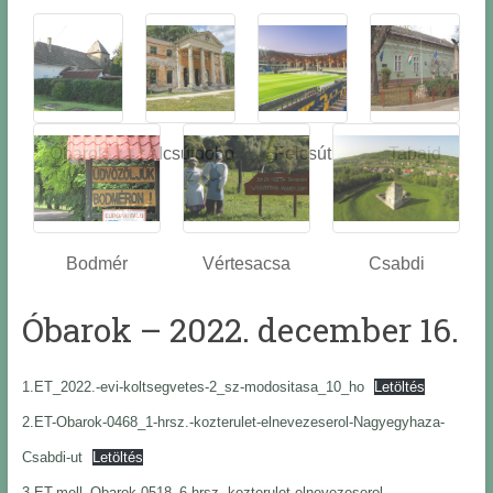
Óbarok
Alcsútdobo
Felcsút
Tabajd
z
Bodmér
Vértesacsa
Csabdi
Óbarok – 2022. december 16.
1.ET_2022.-evi-koltsegvetes-2_sz-modositasa_10_ho
Letöltés
2.ET-Obarok-0468_1-hrsz.-kozterulet-elnevezeserol-Nagyegyhaza-
Csabdi-ut
Letöltés
3.ET-mell_Obarok-0518_6-hrsz.-kozterulet-elnevezeserol-