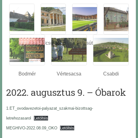
Óbarok
Alcsútdobo
Felcsút
Tabajd
z
Bodmér
Vértesacsa
Csabdi
2022. augusztus 9. – Óbarok
1.ET_ovodavezetoi-palyazat_szakmai-bizottsag-
letrehozasarol
Letöltés
MEGHIVO-2022.08.09_OKO
Letöltés