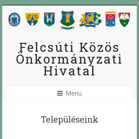
Skip
to
content
Felcsúti Közös
Önkormányzati
Hivatal
Menü
Településeink