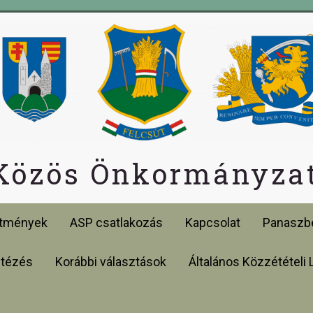
 Közös Önkormányzat
etmények
ASP csatlakozás
Kapcsolat
Panaszbe
ntézés
Korábbi választások
Általános Közzétételi 