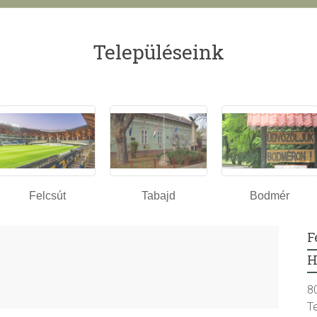
Településeink
Felcsút
Tabajd
Bodmér
F
H
8
T