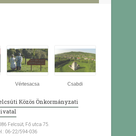
Vértesacsa
Csabdi
elcsúti Közös Önkormányzati
ivatal
086 Felcsút, Fő utca 75.
el.: 06-22/594-036