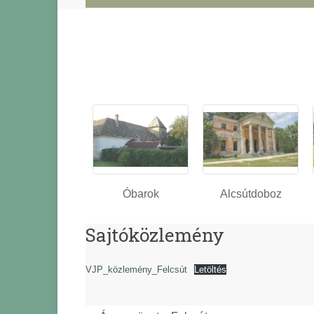
Óbarok
Alcsútdoboz
Sajtóközlemény
VJP_közlemény_Felcsút
Letöltés