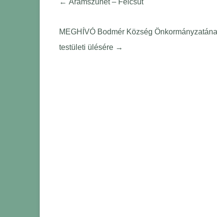
←
Áramszünet – Felcsút
MEGHÍVÓ Bodmér Község Önkormányzatának 2
testületi ülésére
→