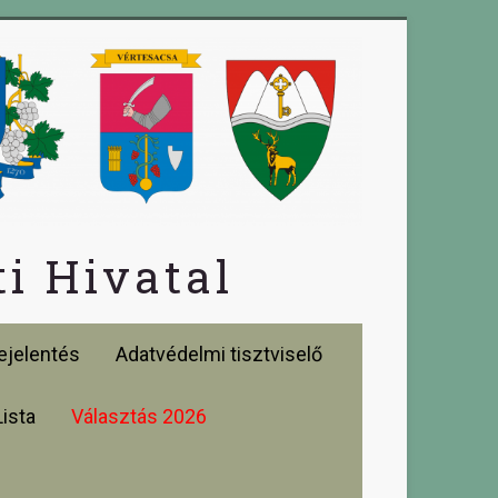
i Hivatal
jelentés
Adatvédelmi tisztviselő
Lista
Választás 2026