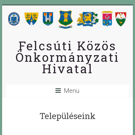
Skip
to
content
Felcsúti Közös
Önkormányzati
Hivatal
Menü
Településeink