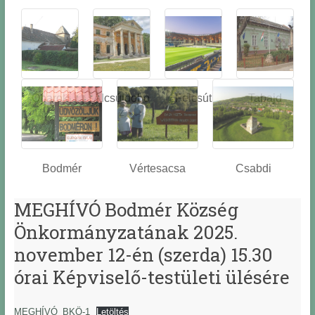
Óbarok
Alcsútdobo
Felcsút
Tabajd
z
Bodmér
Vértesacsa
Csabdi
MEGHÍVÓ Bodmér Község
Önkormányzatának 2025.
november 12-én (szerda) 15.30
órai Képviselő-testületi ülésére
MEGHÍVÓ_BKÖ-1
Letöltés