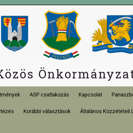
 Közös Önkormányzat
etmények
ASP csatlakozás
Kapcsolat
Panaszbe
ntézés
Korábbi választások
Általános Közzétételi 