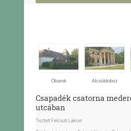
Óbarok
Alcsútdoboz
Csapadék csatorna medere
utcában
Tisztelt Felcsúti Lakos!