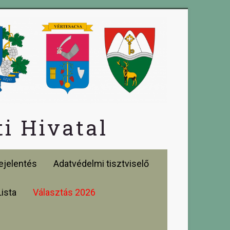
i Hivatal
jelentés
Adatvédelmi tisztviselő
Lista
Választás 2026