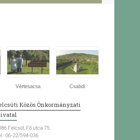
Vértesacsa
Csabdi
elcsúti Közös Önkormányzati
ivatal
086 Felcsút, Fő utca 75.
el.: 06-22/594-036