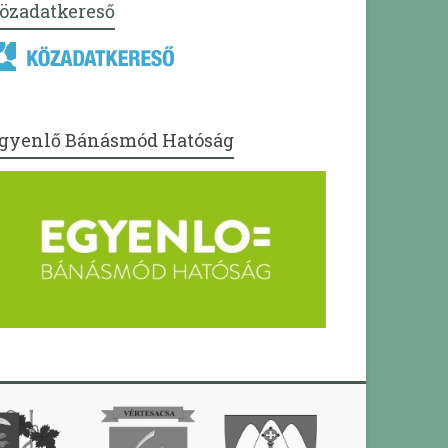
özadatkereső
gyenlő Bánásmód Hatóság