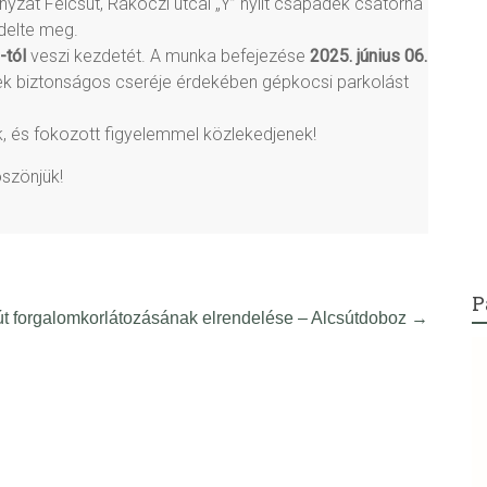
zat Felcsút, Rákóczi utcai „Y” nyílt csapadék csatorna
delte meg.
-tól
veszi kezdetét. A munka befejezése
2025. június 06.
k biztonságos cseréje érdekében gépkocsi parkolást
k, és fokozott figyelemmel közlekedjenek!
szönjük!
P
út forgalomkorlátozásának elrendelése – Alcsútdoboz
→