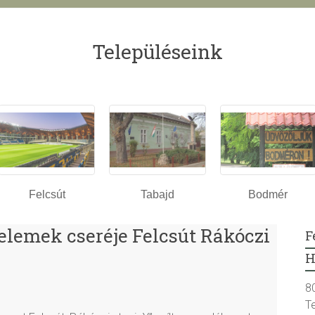
Településeink
Felcsút
Tabajd
Bodmér
lemek cseréje Felcsút Rákóczi
F
H
8
T