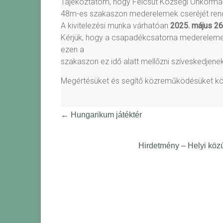
Tájékoztatom, hogy Felcsút Községi Önkormány
48m-es szakaszon mederelemek cseréjét ren
A kivitelezési munka várhatóan
2025. május 26
Kérjük, hogy a csapadékcsatorna medereleme
ezen a
szakaszon ez idő alatt mellőzni szíveskedjene
Megértésüket és segítő közreműködésüket kö
←
Hungarikum játéktér
Hirdetmény – Helyi köz