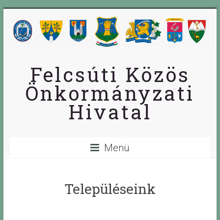
Skip
to
content
Felcsúti Közös
Önkormányzati
Hivatal
Menü
Településeink