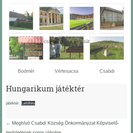
Óbarok
Alcsútdobo
Felcsút
Tabajd
z
Bodmér
Vértesacsa
Csabdi
Hungarikum játéktér
játéktér
Letöltés
←
Meghívó Csabdi Község Önkormányzat Képviselő-
testületének soros ülésére