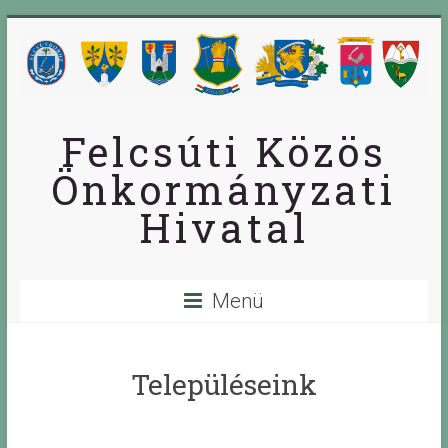
Skip
to
content
Felcsúti Közös
Önkormányzati
Hivatal
Menü
Településeink