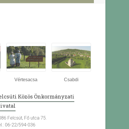
Vértesacsa
Csabdi
elcsúti Közös Önkormányzati
ivatal
086 Felcsút, Fő utca 75.
el.: 06-22/594-036