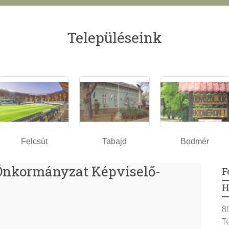
Településeink
Felcsút
Tabajd
Bodmér
Önkormányzat Képviselő-
F
H
8
T