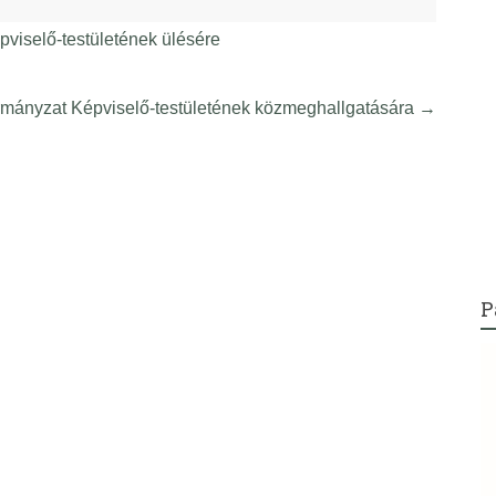
iselő-testületének ülésére
mányzat Képviselő-testületének közmeghallgatására
→
P