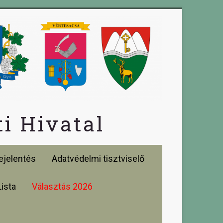
i Hivatal
jelentés
Adatvédelmi tisztviselő
Lista
Választás 2026