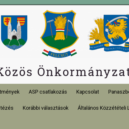
 Közös Önkormányzat
etmények
ASP csatlakozás
Kapcsolat
Panaszbe
ntézés
Korábbi választások
Általános Közzétételi 