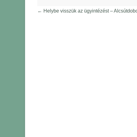
←
Helybe visszük az ügyintézést – Alcsútdob