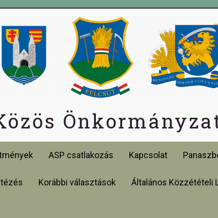
 Közös Önkormányzat
etmények
ASP csatlakozás
Kapcsolat
Panaszbe
ntézés
Korábbi választások
Általános Közzétételi 