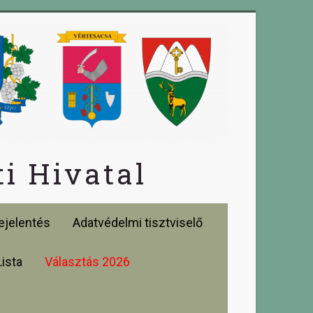
i Hivatal
jelentés
Adatvédelmi tisztviselő
Lista
Választás 2026