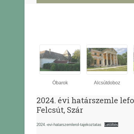
Óbarok
Alcsútdoboz
2024. évi határszemle lef
Felcsút, Szár
2024.-evi-hatarszemlerol-tajekoztatas
Letöltés