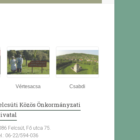
Vértesacsa
Csabdi
elcsúti Közös Önkormányzati
ivatal
086 Felcsút, Fő utca 75.
el.: 06-22/594-036