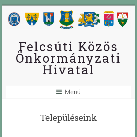
Skip
to
content
Felcsúti Közös
Önkormányzati
Hivatal
Menü
Településeink