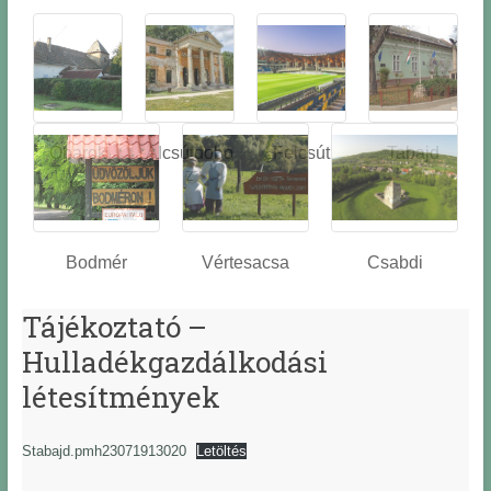
Óbarok
Alcsútdobo
Felcsút
Tabajd
z
Bodmér
Vértesacsa
Csabdi
Tájékoztató –
Hulladékgazdálkodási
létesítmények
Stabajd.pmh23071913020
Letöltés