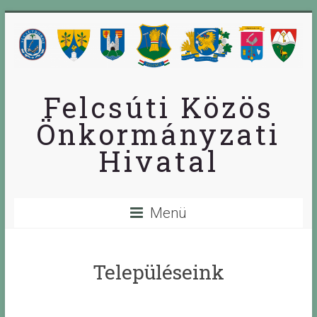
Skip
to
content
Felcsúti Közös
Önkormányzati
Hivatal
Menü
Településeink