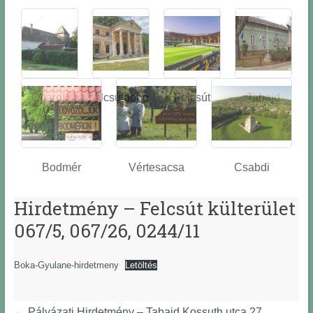
Óbarok
Alcsútdobo
Felcsút
Tabajd
z
Bodmér
Vértesacsa
Csabdi
Hirdetmény – Felcsút külterület
067/5, 067/26, 0244/11
Boka-Gyulane-hirdetmeny
Letöltés
←
Pályázati Hirdetmény – Tabajd Kossuth utca 27.