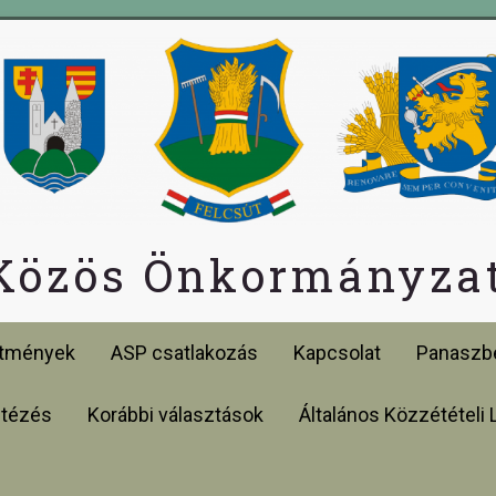
 Közös Önkormányzat
etmények
ASP csatlakozás
Kapcsolat
Panaszbe
ntézés
Korábbi választások
Általános Közzétételi 