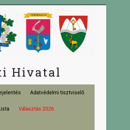
i Hivatal
jelentés
Adatvédelmi tisztviselő
Lista
Választás 2026