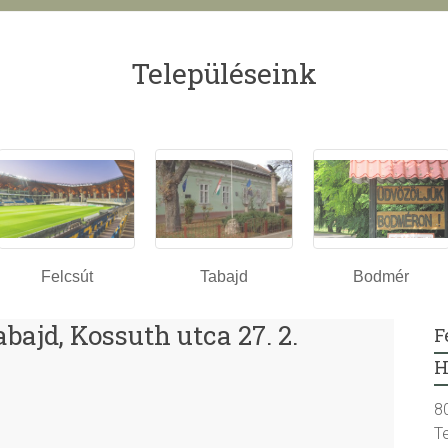
Településeink
Felcsút
Tabajd
Bodmér
ajd, Kossuth utca 27. 2.
F
H
8
T