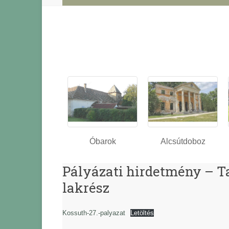
Óbarok
Alcsútdoboz
Pályázati hirdetmény – Tab
lakrész
Kossuth-27.-palyazat
Letöltés