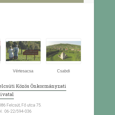
Vértesacsa
Csabdi
elcsúti Közös Önkormányzati
ivatal
086 Felcsút, Fő utca 75.
el.: 06-22/594-036