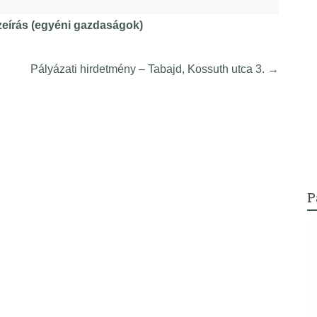
eírás (egyéni gazdaságok)
Pályázati hirdetmény – Tabajd, Kossuth utca 3.
→
P