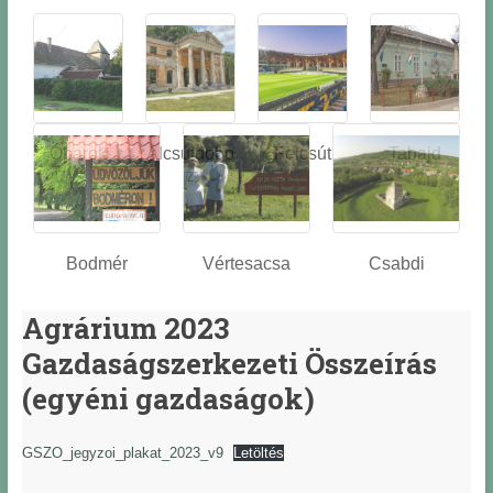
Óbarok
Alcsútdobo
Felcsút
Tabajd
z
Bodmér
Vértesacsa
Csabdi
Agrárium 2023
Gazdaságszerkezeti Összeírás
(egyéni gazdaságok)
GSZO_jegyzoi_plakat_2023_v9
Letöltés