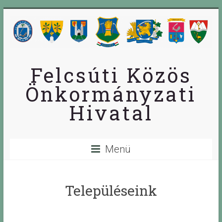
Skip
to
content
Felcsúti Közös
Önkormányzati
Hivatal
Menü
Településeink