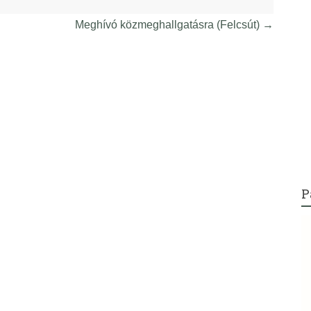
Meghívó közmeghallgatásra (Felcsút)
→
P