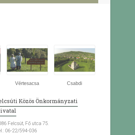
Vértesacsa
Csabdi
elcsúti Közös Önkormányzati
ivatal
086 Felcsút, Fő utca 75.
el.: 06-22/594-036