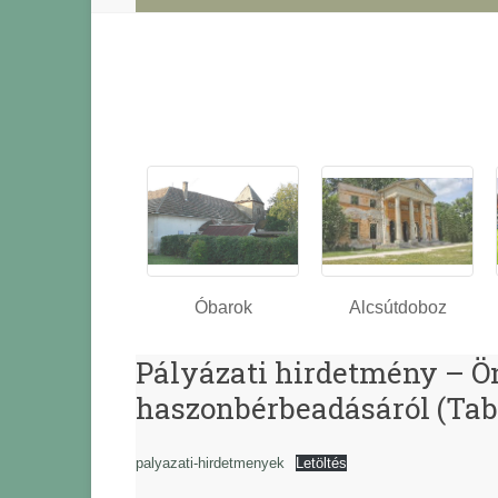
Óbarok
Alcsútdoboz
Pályázati hirdetmény – Ö
haszonbérbeadásáról (Tab
palyazati-hirdetmenyek
Letöltés