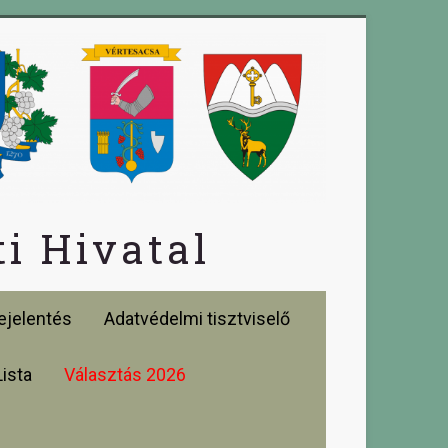
i Hivatal
jelentés
Adatvédelmi tisztviselő
Lista
Választás 2026