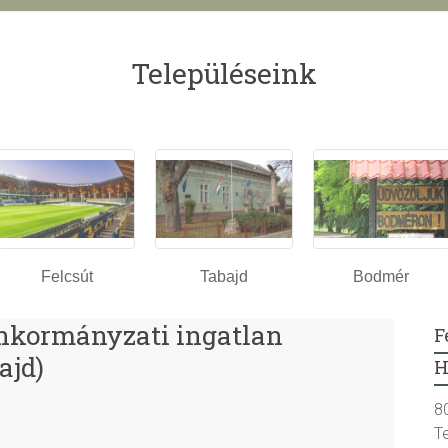
Településeink
Felcsút
Tabajd
Bodmér
nkormányzati ingatlan
F
ajd)
H
8
T