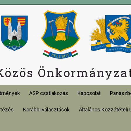
 Közös Önkormányzat
etmények
ASP csatlakozás
Kapcsolat
Panaszbe
ntézés
Korábbi választások
Általános Közzétételi 