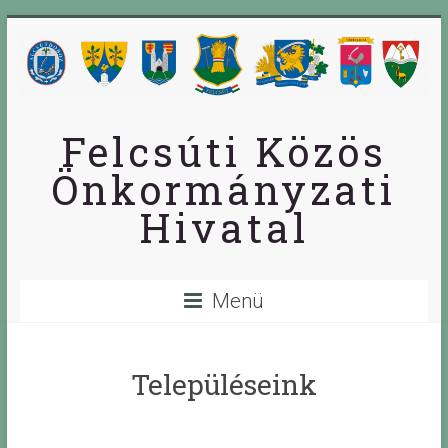
Skip
to
content
Felcsúti Közös
Önkormányzati
Hivatal
Menü
Településeink