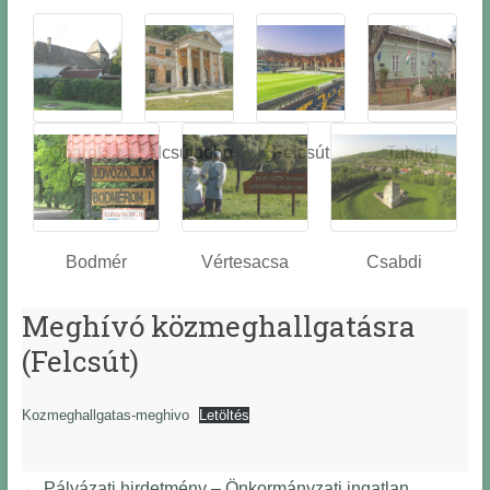
Óbarok
Alcsútdobo
Felcsút
Tabajd
z
Bodmér
Vértesacsa
Csabdi
Meghívó közmeghallgatásra
(Felcsút)
Kozmeghallgatas-meghivo
Letöltés
←
Pályázati hirdetmény – Önkormányzati ingatlan