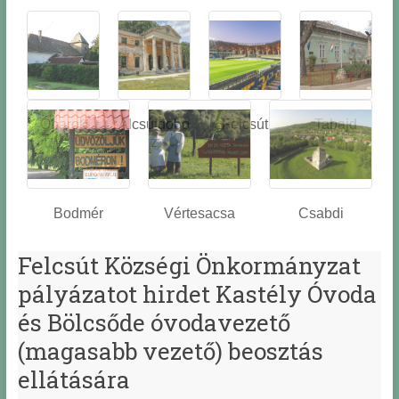
Óbarok
Alcsútdobo
Felcsút
Tabajd
z
Bodmér
Vértesacsa
Csabdi
Felcsút Községi Önkormányzat
pályázatot hirdet Kastély Óvoda
és Bölcsőde óvodavezető
(magasabb vezető) beosztás
ellátására