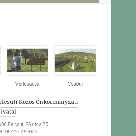
Vértesacsa
Csabdi
elcsúti Közös Önkormányzati
ivatal
086 Felcsút, Fő utca 75.
el.: 06-22/594-036