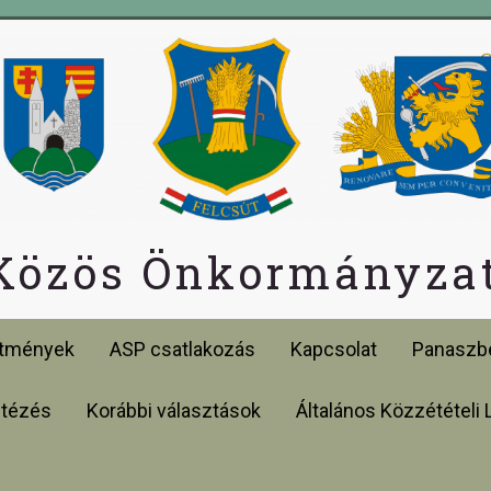
 Közös Önkormányzat
etmények
ASP csatlakozás
Kapcsolat
Panaszbe
ntézés
Korábbi választások
Általános Közzétételi 