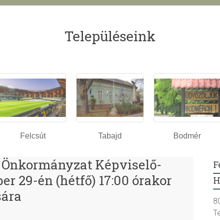
Településeink
Felcsút
Tabajd
Bodmér
 Önkormányzat Képviselő-
F
r 29-én (hétfő) 17:00 órakor
H
sára
8
T