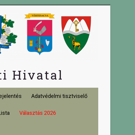
i Hivatal
jelentés
Adatvédelmi tisztviselő
Lista
Választás 2026