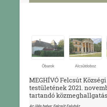
Óbarok
Alcsútdoboz
MEGHÍVÓ Felcsút Községi
testületének 2021. novembe
tartandó közmeghallgatá
Az ülés helye:
Felcsút Faluház