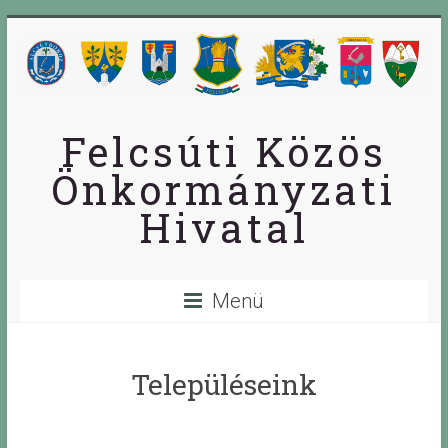
Skip
to
content
Felcsúti Közös
Önkormányzati
Hivatal
Menü
Településeink