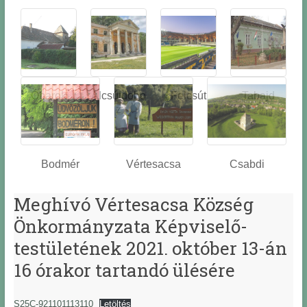
Óbarok
Alcsútdobo
Felcsút
Tabajd
z
Bodmér
Vértesacsa
Csabdi
Meghívó Vértesacsa Község
Önkormányzata Képviselő-
testületének 2021. október 13-án
16 órakor tartandó ülésére
S25C-921101113110
Letöltés