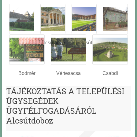
Óbarok
Alcsútdobo
Felcsút
Tabajd
z
Bodmér
Vértesacsa
Csabdi
TÁJÉKOZTATÁS A TELEPÜLÉSI
ÜGYSEGÉDEK
ÜGYFÉLFOGADÁSÁRÓL –
Alcsútdoboz