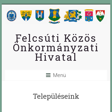
Skip
to
content
Felcsúti Közös
Önkormányzati
Hivatal
Menü
Településeink