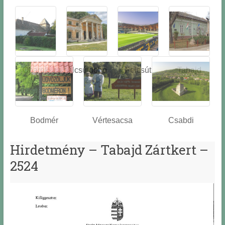
Óbarok
Alcsútdobo
Felcsút
Tabajd
z
Bodmér
Vértesacsa
Csabdi
Hirdetmény – Tabajd Zártkert –
2524