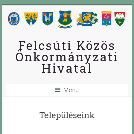
Skip
to
content
Felcsúti Közös
Önkormányzati
Hivatal
Menü
Településeink