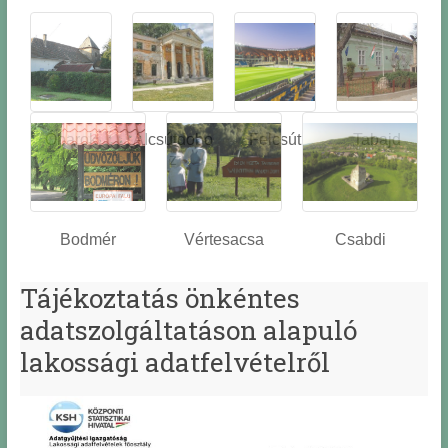
Óbarok
Alcsútdobo
Felcsút
Tabajd
z
Bodmér
Vértesacsa
Csabdi
Tájékoztatás önkéntes
adatszolgáltatáson alapuló
lakossági adatfelvételről