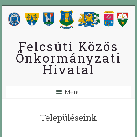
Skip
to
content
Felcsúti Közös
Önkormányzati
Hivatal
Menü
Településeink