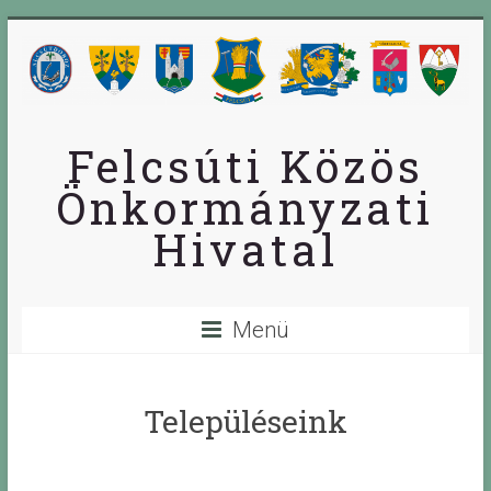
Skip
to
content
Felcsúti Közös
Önkormányzati
Hivatal
Menü
Településeink