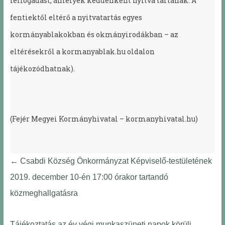
félfogadást, amelyek keddenként nyitva tartanak. A
fentiektől eltérő a nyitvatartás egyes
kormányablakokban és okmányirodákban – az
eltérésekről a kormanyablak.hu oldalon
tájékozódhatnak).
(Fejér Megyei Kormányhivatal – kormanyhivatal.hu)
←
Csabdi Község Önkormányzat Képviselő-testületének
2019. december 10-én 17:00 órakor tartandó
közmeghallgatásra
Tájékoztatás az év végi munkaszüneti napok körüli