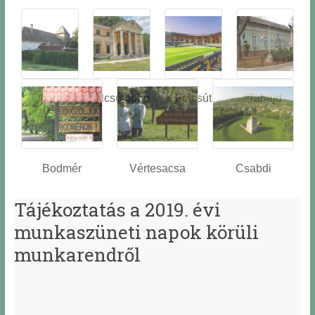
Óbarok
Alcsútdobo
Felcsút
Tabajd
z
Bodmér
Vértesacsa
Csabdi
Tájékoztatás a 2019. évi
munkaszüneti napok körüli
munkarendről