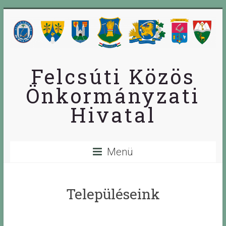
Skip
to
content
Felcsúti Közös
Önkormányzati
Hivatal
Menü
Településeink