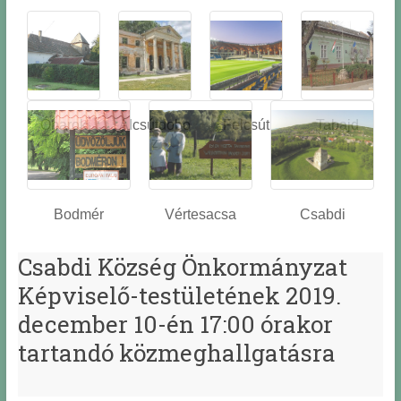
Óbarok
Alcsútdobo
Felcsút
Tabajd
z
Bodmér
Vértesacsa
Csabdi
Csabdi Község Önkormányzat
Képviselő-testületének 2019.
december 10-én 17:00 órakor
tartandó közmeghallgatásra