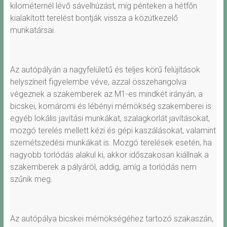
kilométernél lévő sávelhúzást, míg pénteken a hétfőn
kialakított terelést bontják vissza a közútkezelő
munkatársai.
Az autópályán a nagyfelületű és teljes körű felújítások
helyszíneit figyelembe véve, azzal összehangolva
végeznek a szakemberek az M1-es mindkét irányán, a
bicskei, komáromi és lébényi mérnökség szakemberei is
egyéb lokális javítási munkákat, szalagkorlát javításokat,
mozgó terelés mellett kézi és gépi kaszálásokat, valamint
szemétszedési munkákat is. Mozgó terelések esetén, ha
nagyobb torlódás alakul ki, akkor időszakosan kiállnak a
szakemberek a pályáról, addig, amíg a torlódás nem
szűnik meg.
Az autópálya bicskei mérnökségéhez tartozó szakaszán,