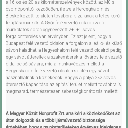
a 16-os és 20-as kilométerszelvények között, az M0-s
csomóponttól kezdődően, illetve a Herceghalom és
Bicske közötti területen továbbra is zajlanak a teljes körű
felújítási munkák. A Győr felé vezető oldalon zajló
munkálatok során úgynevezett 2+1+1 sávos
forgalomterelés van érvényben. Ez azt jelenti, hogy a
Budapest felé vezető oldalon a forgalom a leálló- és külső
sávon haladhat, a Hegyeshalom felé vezető oldalról pedig
egy sávot áttereltek a szakemberek a főváros felé vezető
oldal belső sávjára, míg a munkavégzés mellett a
Hegyeshalom felé vezető oldalon szintén egy sávot
használhatnak a közlekedők. Vagyis a pálya 2×2 sávos
áteresztő kapacitása az építési terület mellett továbbra is
megmarad, természetesen sebességkorlátozás mellett.
A Magyar Közút Nonprofit Zrt. arra kéri a közlekedőket az
úton dolgozók és a többi járművezető biztonsága
érdekében, hogy a munkaterületeken érvényes ideiglenes