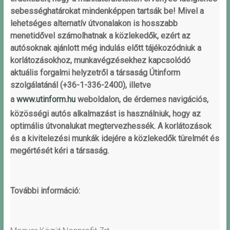
sebességhatárokat mindenképpen tartsák be! Mivel a
lehetséges alternatív útvonalakon is hosszabb
menetidővel számolhatnak a közlekedők, ezért az
autósoknak ajánlott még indulás előtt tájékozódniuk a
korlátozásokhoz, munkavégzésekhez kapcsolódó
aktuális forgalmi helyzetről a társaság Útinform
szolgálatánál (+36-1-336-2400), illetve
a
www.utinform.hu
weboldalon, de érdemes navigációs,
közösségi autós alkalmazást is használniuk, hogy az
optimális útvonalukat megtervezhessék. A korlátozások
és a kivitelezési munkák idejére a közlekedők türelmét és
megértését kéri a társaság.
További információ: