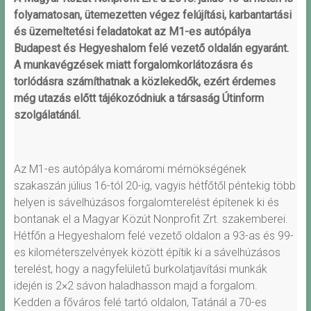
folyamatosan, ütemezetten végez felújítási, karbantartási
és üzemeltetési feladatokat az M1-es autópálya
Budapest és Hegyeshalom felé vezető oldalán egyaránt.
A munkavégzések miatt forgalomkorlátozásra és
torlódásra számíthatnak a közlekedők, ezért érdemes
még utazás előtt tájékozódniuk a társaság Útinform
szolgálatánál.
Az M1-es autópálya komáromi mérnökségének
szakaszán július 16-tól 20-ig, vagyis hétfőtől péntekig több
helyen is sávelhúzásos forgalomterelést építenek ki és
bontanak el a Magyar Közút Nonprofit Zrt. szakemberei.
Hétfőn a Hegyeshalom felé vezető oldalon a 93-as és 99-
es kilométerszelvények között építik ki a sávelhúzásos
terelést, hogy a nagyfelületű burkolatjavítási munkák
idején is 2×2 sávon haladhasson majd a forgalom.
Kedden a főváros felé tartó oldalon, Tatánál a 70-es