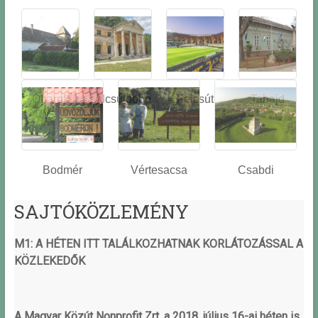
Óbarok
Alcsútdobo
Felcsút
Tabajd
z
Bodmér
Vértesacsa
Csabdi
SAJTÓKÖZLEMÉNY
M1: A HÉTEN ITT TALÁLKOZHATNAK KORLÁTOZÁSSAL A
KÖZLEKEDŐK
A Magyar Közút Nonprofit Zrt. a 2018. július 16-ai héten is