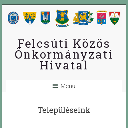
Skip
to
content
Felcsúti Közös
Önkormányzati
Hivatal
Menü
Településeink