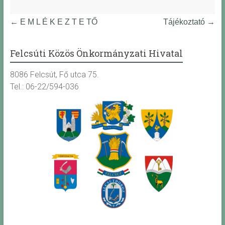
←
E M L É K E Z T E TŐ
Tájékoztató
→
Felcsúti Közös Önkormányzati Hivatal
8086 Felcsút, Fő utca 75.
Tel.: 06-22/594-036