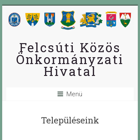
Skip
to
content
Felcsúti Közös
Önkormányzati
Hivatal
Menü
Településeink