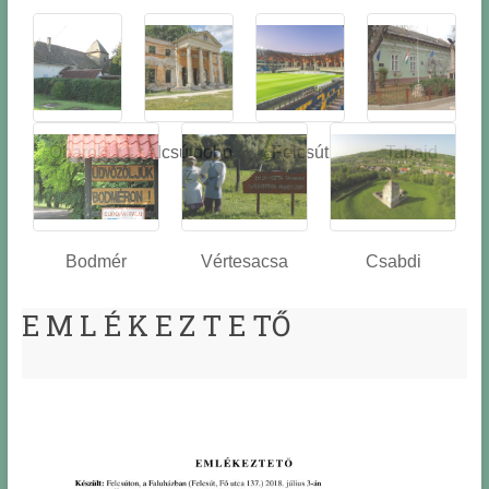
Óbarok
Alcsútdobo
Felcsút
Tabajd
z
Bodmér
Vértesacsa
Csabdi
E M L É K E Z T E TŐ