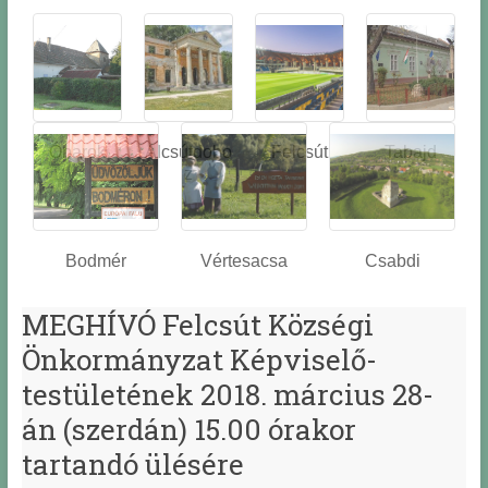
Óbarok
Alcsútdobo
Felcsút
Tabajd
z
Bodmér
Vértesacsa
Csabdi
MEGHÍVÓ Felcsút Községi
Önkormányzat Képviselő-
testületének 2018. március 28-
án (szerdán) 15.00 órakor
tartandó ülésére