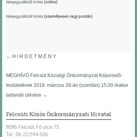
Névjegyzékből törlés
(online)
Névjegyzékből törlés
(személyesen vagy postán)
←
H I R D E T M É N Y
MEGHÍVÓ Felcsút Községi Önkormányzat Képviselő-
testületének 2018. március 28-án (szerdán) 15.00 órakor
tartandó ülésére
→
Felcsúti Közös Önkormányzati Hivatal
8086 Felcsút, Fő utca 75.
Tel.: 06-22/594-036