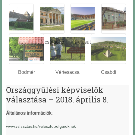
Óbarok
Alcsútdobo
Felcsút
Tabajd
z
Bodmér
Vértesacsa
Csabdi
Országgyűlési képviselők
választása – 2018. április 8.
Általános információk:
www.valasztas.hu/valasztopolgarokn
ak