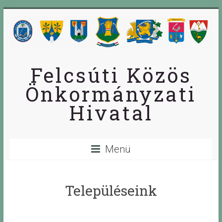
Skip
to
content
Felcsúti Közös
Önkormányzati
Hivatal
Menü
Településeink