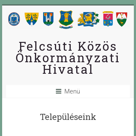
Skip
to
content
Felcsúti Közös
Önkormányzati
Hivatal
Menü
Településeink