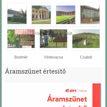
Óbarok
Alcsútdobo
Felcsút
Tabajd
z
Bodmér
Vértesacsa
Csabdi
Áramszünet értesítő