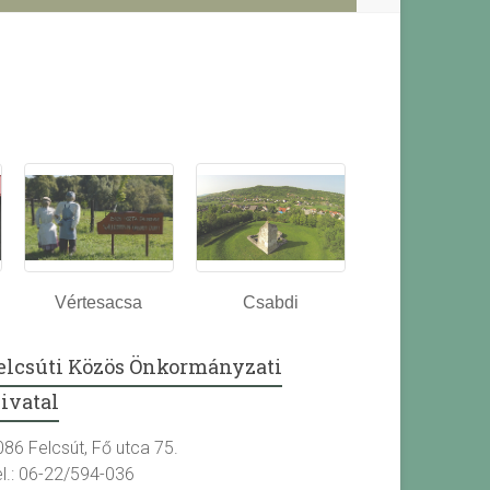
Vértesacsa
Csabdi
elcsúti Közös Önkormányzati
ivatal
086 Felcsút, Fő utca 75.
el.: 06-22/594-036