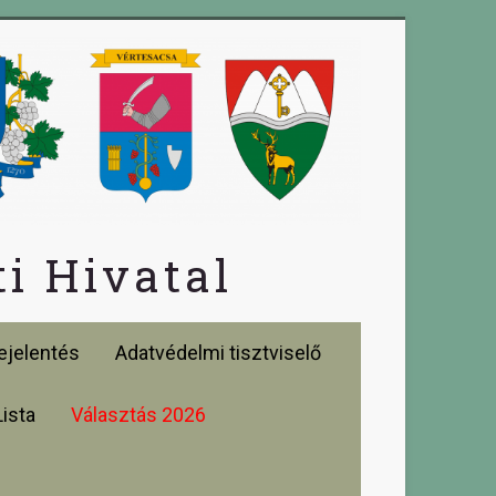
i Hivatal
jelentés
Adatvédelmi tisztviselő
Lista
Választás 2026