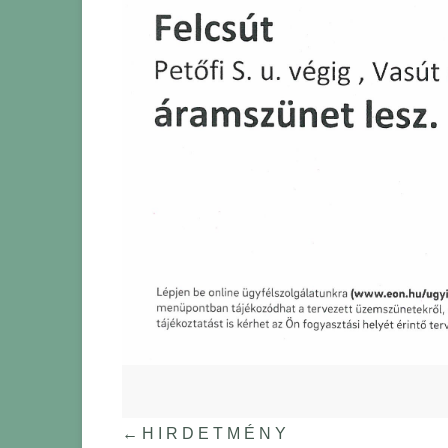
←
H I R D E T M É N Y