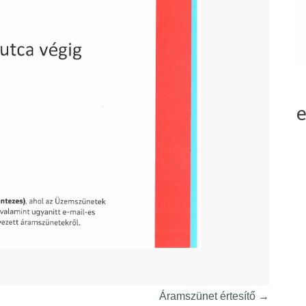
Áramszünet értesítő
→