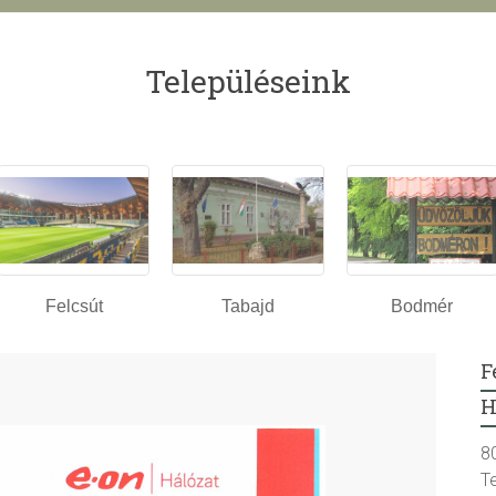
Településeink
Felcsút
Tabajd
Bodmér
F
H
8
T