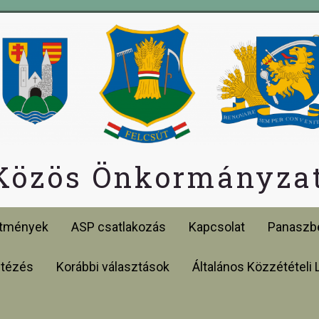
 Közös Önkormányzat
etmények
ASP csatlakozás
Kapcsolat
Panaszbe
ntézés
Korábbi választások
Általános Közzétételi 