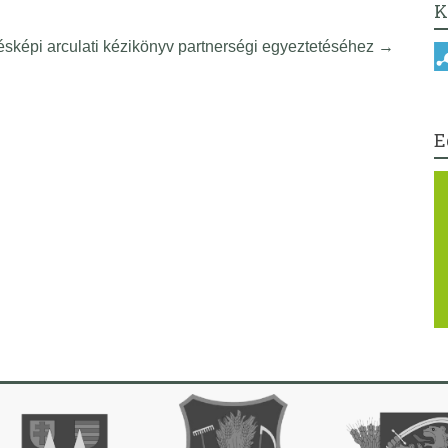
K
ésképi arculati kézikönyv partnerségi egyeztetéséhez
→
E