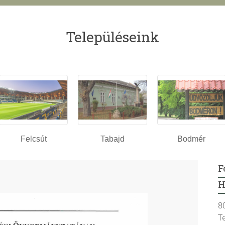
Településeink
Felcsút
Tabajd
Bodmér
F
H
8
T