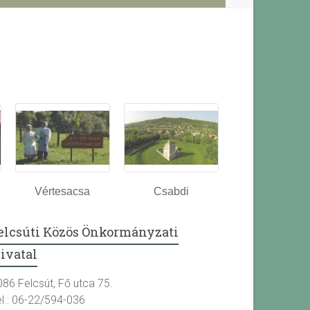
Vértesacsa
Csabdi
elcsúti Közös Önkormányzati
ivatal
086 Felcsút, Fő utca 75.
el.: 06-22/594-036