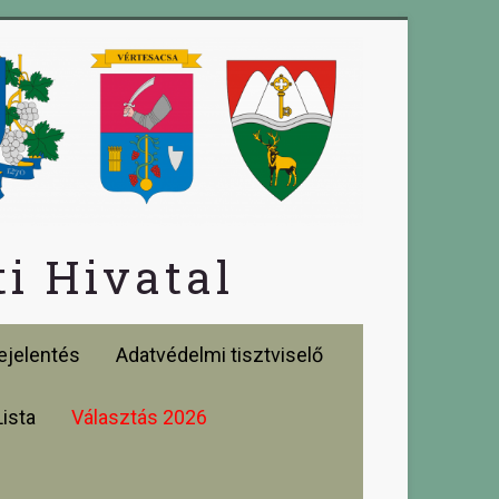
i Hivatal
jelentés
Adatvédelmi tisztviselő
Lista
Választás 2026