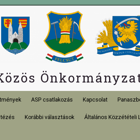
 Közös Önkormányzat
etmények
ASP csatlakozás
Kapcsolat
Panaszbe
ntézés
Korábbi választások
Általános Közzétételi 