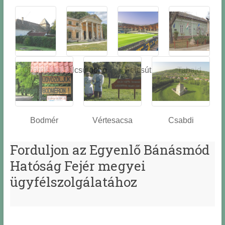
Óbarok
Alcsútdobo
Felcsút
Tabajd
z
Bodmér
Vértesacsa
Csabdi
Forduljon az Egyenlő Bánásmód
Hatóság Fejér megyei
ügyfélszolgálatához