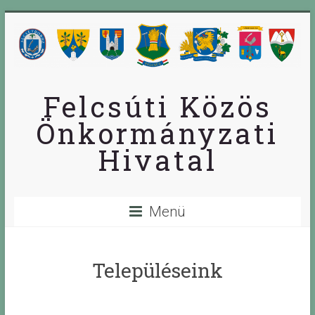
Skip
to
content
Felcsúti Közös
Önkormányzati
Hivatal
Menü
Településeink