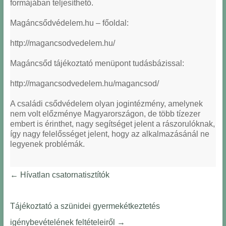
formájában teljesíthető.
Magáncsődvédelem.hu – főoldal:
http://magancsodvedelem.hu/
Magáncsőd tájékoztató menüpont tudásbázissal:
http://magancsodvedelem.hu/magancsod/
A családi csődvédelem olyan jogintézmény, amelynek
nem volt előzménye Magyarországon, de több tízezer
embert is érinthet, nagy segítséget jelent a rászorulóknak,
így nagy felelősséget jelent, hogy az alkalmazásánál ne
legyenek problémák.
←
Hívatlan csatornatisztítók
Tájékoztató a szünidei gyermekétkeztetés
igénybevételének feltételeiről
→