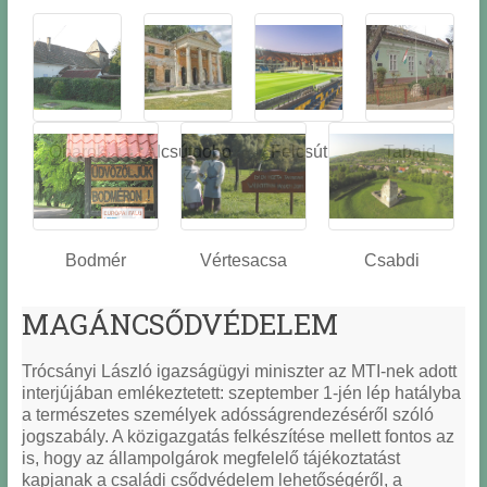
Óbarok
Alcsútdobo
Felcsút
Tabajd
z
Bodmér
Vértesacsa
Csabdi
MAGÁNCSŐDVÉDELEM
Trócsányi László igazságügyi miniszter az MTI-nek adott
interjújában emlékeztetett: szeptember 1-jén lép hatályba
a természetes személyek adósságrendezéséről szóló
jogszabály. A közigazgatás felkészítése mellett fontos az
is, hogy az állampolgárok megfelelő tájékoztatást
kapjanak a családi csődvédelem lehetőségéről, a