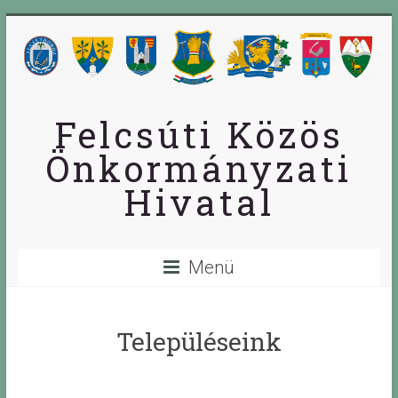
Skip
to
content
Felcsúti Közös
Önkormányzati
Hivatal
Menü
Településeink