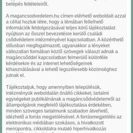
belépés feltételeiről.
A magancsodvedelem.hu címen elérhető weboldalt azzal
a céllal hoztuk létre, hogy a témában fellelhető
információk feldolgozásával teljes körű tájékoztatást
nyújtson az ősszel bevezetésre kerülő családi
csődvédelem intézményével kapcsolatban. A közérthető
stílusban megfogalmazott, ugyanakkor a tényeket
változatlan formában közlő szövegek választ adnak a
magáncsőddel kapcsolatban felmerülő különféle
kérdésekre és az internet lehetőségeinek
kihasználásával a lehető legszélesebb közönséghez
jutnak el.
Tájékoztatjuk, hogy amennyiben településük,
intézményük weboldalán önálló cikkeket, tartalmi
egységeket publikálnának a magáncsődvédelemről az
állampolgárok megfelelő tájékoztatása érdekében,
minden szöveges tartalmunk szabadon átvehető,
idézhető a forrás megjelölésével. A forrásmegjelölés az
elektronikus médiában szokásos, a hivatkozott
menüpontra, cikkoldalra mutató hiperhivatkozás