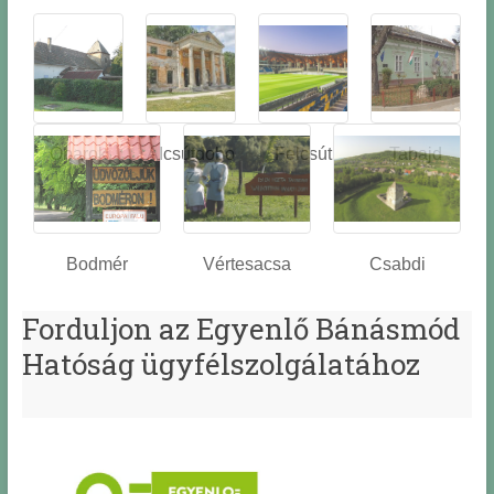
Óbarok
Alcsútdobo
Felcsút
Tabajd
z
Bodmér
Vértesacsa
Csabdi
Forduljon az Egyenlő Bánásmód
Hatóság ügyfélszolgálatához