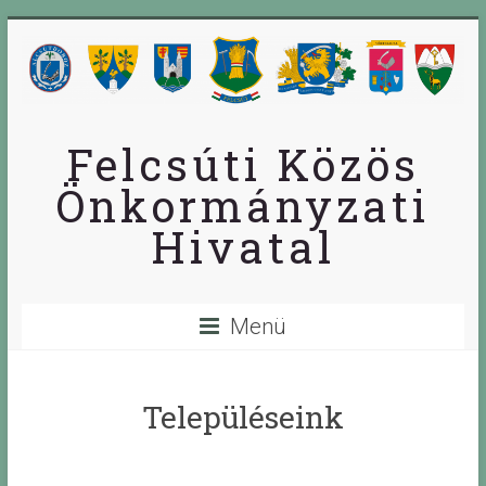
Skip
to
content
Felcsúti Közös
Önkormányzati
Hivatal
Menü
Településeink